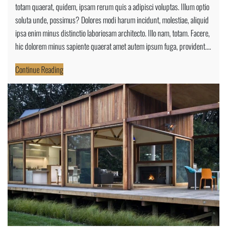
totam quaerat, quidem, ipsam rerum quis a adipisci voluptas. Illum optio
Load
soluta unde, possimus? Dolores modi harum incidunt, molestiae, aliquid
On
ipsa enim minus distinctio laboriosam architecto. Illo nam, totam. Facere,
Shoulder
hic dolorem minus sapiente quaerat amet autem ipsum fuga, provident.…
While
Continue Reading