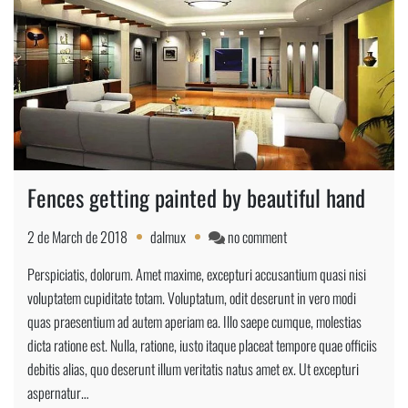
Fences getting painted by beautiful hand
on
2 de March de 2018
dalmux
no comment
Fences
Perspiciatis, dolorum. Amet maxime, excepturi accusantium quasi nisi
getting
voluptatem cupiditate totam. Voluptatum, odit deserunt in vero modi
painted
quas praesentium ad autem aperiam ea. Illo saepe cumque, molestias
by
dicta ratione est. Nulla, ratione, iusto itaque placeat tempore quae officiis
beautiful
debitis alias, quo deserunt illum veritatis natus amet ex. Ut excepturi
hand
aspernatur…