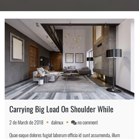
Carrying Big Load On Shoulder While
on
2 de March de 2018
dalmux
no comment
Carrying
Quae eaque dolores fugiat laborum officia id sunt assumenda, illum
Big