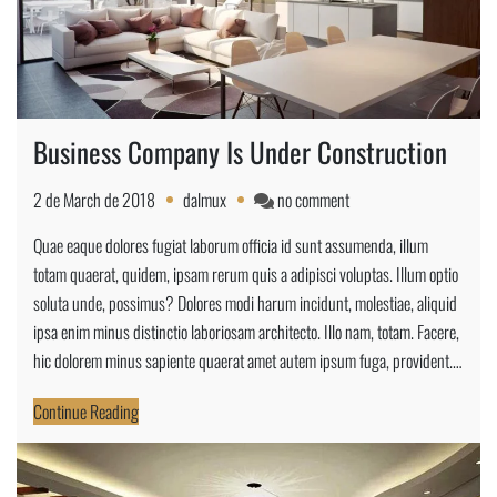
Business Company Is Under Construction
on
2 de March de 2018
dalmux
no comment
Business
Quae eaque dolores fugiat laborum officia id sunt assumenda, illum
Company
totam quaerat, quidem, ipsam rerum quis a adipisci voluptas. Illum optio
Is
soluta unde, possimus? Dolores modi harum incidunt, molestiae, aliquid
Under
ipsa enim minus distinctio laboriosam architecto. Illo nam, totam. Facere,
Construction
hic dolorem minus sapiente quaerat amet autem ipsum fuga, provident.…
Continue Reading