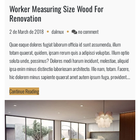
Worker Measuring Size Wood For
Renovation
on
2 de March de 2018
dalmux
no comment
Worker
Quae eaque dolores fugiat laborum officia id sunt assumenda, illum
Measuring
totam quaerat, quidem, ipsam rerum quis a adipisci voluptas. Illum optio
Size
soluta unde, possimus? Dolores modi harum incidunt, molestiae, aliquid
Wood
ipsa enim minus distinctio laboriosam architecto. Illo nam, totam. Facere,
For
hic dolorem minus sapiente quaerat amet autem ipsum fuga, provident.…
Renovation
Continue Reading