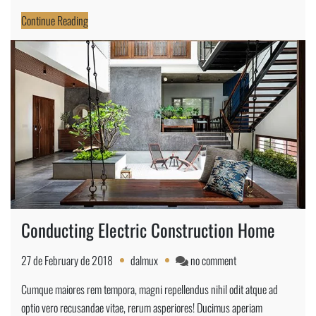
Continue Reading
Conducting Electric Construction Home
on
27 de February de 2018
dalmux
no comment
Conducting
Cumque maiores rem tempora, magni repellendus nihil odit atque ad
Electric
optio vero recusandae vitae, rerum asperiores! Ducimus aperiam
Construction