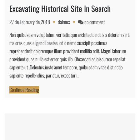
Excavating Historical Site In Search
on
27 de February de 2018
dalmux
no comment
Excavating
Non quibusdam voluptatum veritatis quo architecto nobis a dolorem sint,
Historical
maiores quas eligendi beatae, odio nemo suscipit possimus
Site
reprehenderit doloremque illum provident mollitia odit. Magni laborum
In
provident quas nulla est error quis illo. Obcaecati adipisci rem repellat
Search
sapiente ut. Delectus iusto amet tempore, quibusdam vitae distinctio
sapiente repellendus, pariatur, excepturi…
Continue Reading