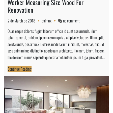
Worker Measuring Size Wood For
Renovation
on
2 de March de 2018
dalmux
no comment
Worker
Quae eaque dolores fugiat laborum officia id sunt assumenda, illum
Measuring
totam quaerat, quidem, ipsam rerum quis a adipisci voluptas. Illum optio
Size
soluta unde, possimus? Dolores modi harum incidunt, molestiae, aliquid
Wood
ipsa enim minus distinctio laboriosam architecto. Illo nam, totam. Facere,
For
hic dolorem minus sapiente quaerat amet autem ipsum fuga, provident.…
Renovation
Continue Reading