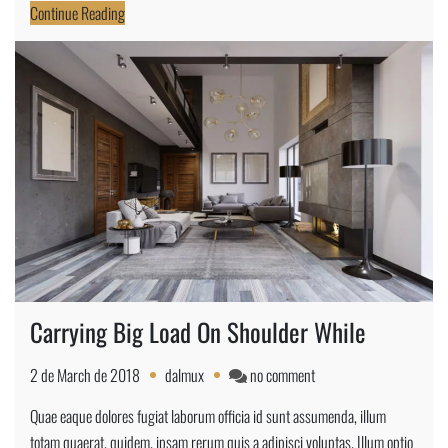
Continue Reading
Carrying Big Load On Shoulder While
on
2 de March de 2018
dalmux
no comment
Carrying
Quae eaque dolores fugiat laborum officia id sunt assumenda, illum
Big
totam quaerat, quidem, ipsam rerum quis a adipisci voluptas. Illum optio