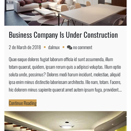
Business Company Is Under Construction
on
2 de March de 2018
dalmux
no comment
Business
Quae eaque dolores fugiat laborum officia id sunt assumenda, illum
Company
totam quaerat, quidem, ipsam rerum quis a adipisci voluptas. Illum optio
Is
soluta unde, possimus? Dolores modi harum incidunt, molestiae, aliquid
Under
ipsa enim minus distinctio laboriosam architecto. Illo nam, totam. Facere,
Construction
hic dolorem minus sapiente quaerat amet autem ipsum fuga, provident.…
Continue Reading