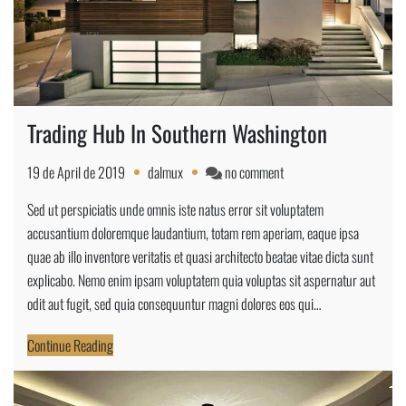
Trading Hub In Southern Washington
on
19 de April de 2019
dalmux
no comment
Trading
Sed ut perspiciatis unde omnis iste natus error sit voluptatem
Hub
accusantium doloremque laudantium, totam rem aperiam, eaque ipsa
In
quae ab illo inventore veritatis et quasi architecto beatae vitae dicta sunt
Southern
explicabo. Nemo enim ipsam voluptatem quia voluptas sit aspernatur aut
Washington
odit aut fugit, sed quia consequuntur magni dolores eos qui…
Continue Reading