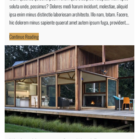
Load
soluta unde, possimus? Dolores modi harum incidunt, molestiae, aliquid
On
ipsa enim minus distinctio laboriosam architecto. Illo nam, totam. Facere,
Shoulder
hic dolorem minus sapiente quaerat amet autem ipsum fuga, provident.…
While
Continue Reading