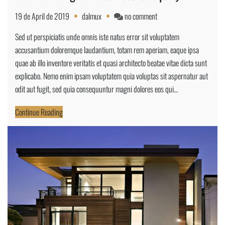
on
19 de April de 2019
dalmux
no comment
New
Sed ut perspiciatis unde omnis iste natus error sit voluptatem
Building
accusantium doloremque laudantium, totam rem aperiam, eaque ipsa
For
quae ab illo inventore veritatis et quasi architecto beatae vitae dicta sunt
Business
explicabo. Nemo enim ipsam voluptatem quia voluptas sit aspernatur aut
Company
odit aut fugit, sed quia consequuntur magni dolores eos qui…
Continue Reading