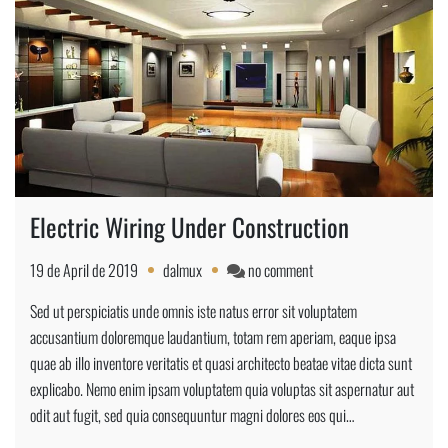
Electric Wiring Under Construction
on
19 de April de 2019
dalmux
no comment
Electric
Sed ut perspiciatis unde omnis iste natus error sit voluptatem
Wiring
accusantium doloremque laudantium, totam rem aperiam, eaque ipsa
Under
quae ab illo inventore veritatis et quasi architecto beatae vitae dicta sunt
Construction
explicabo. Nemo enim ipsam voluptatem quia voluptas sit aspernatur aut
odit aut fugit, sed quia consequuntur magni dolores eos qui…