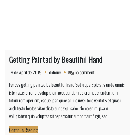
Getting Painted by Beautiful Hand
on
19 de April de 2019
dalmux
no comment
Getting
Fences getting painted by beautiful hand Sed ut perspiciatis unde omnis
Painted
iste natus error sit voluptatem accusantium doloremque laudantium,
by
totam rem aperiam, eaque ipsa quae ab illo inventore veritatis et quasi
Beautiful
architecto beatae vitae dicta sunt explicabo. Nemo enim ipsam
Hand
voluptatem quia voluptas sit aspernatur aut odit aut fugit, sed…
Continue Reading