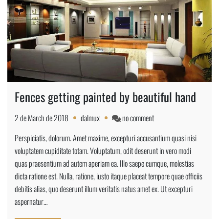
Fences getting painted by beautiful hand
on
2 de March de 2018
dalmux
no comment
Fences
Perspiciatis, dolorum. Amet maxime, excepturi accusantium quasi nisi
getting
voluptatem cupiditate totam. Voluptatum, odit deserunt in vero modi
painted
quas praesentium ad autem aperiam ea. Illo saepe cumque, molestias
by
dicta ratione est. Nulla, ratione, iusto itaque placeat tempore quae officiis
beautiful
debitis alias, quo deserunt illum veritatis natus amet ex. Ut excepturi
hand
aspernatur…