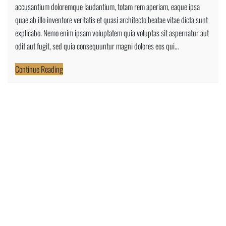
accusantium doloremque laudantium, totam rem aperiam, eaque ipsa
Villa
quae ab illo inventore veritatis et quasi architecto beatae vitae dicta sunt
In
explicabo. Nemo enim ipsam voluptatem quia voluptas sit aspernatur aut
Texas
odit aut fugit, sed quia consequuntur magni dolores eos qui…
Style
Continue Reading